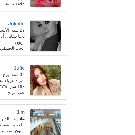
علاقة جدية
Juliette
27 سنة, الأسد
دعنا نتقابل، أنا
أربون
الحب الحقيقي
Julie
32 سنة, برج الحمل
امرأة عزباء تبحث
169 سم (5'7")، 60 كجم (132 رطلا)
حب، تزلج
Jim
44 سنة, الدلو
أنا طبيبة نفسي
أربون، سويسرا