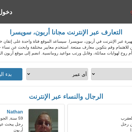
دخول
التعارف عبر الإنترنت مجانا أربون، سويسرا
واعدة الشهيرة عبر الإنترنت في أربون، سويسرا. سيساعد الموقع فتاة واحدة على إتقا
ن للاهتمام وقم بتكوين معارف ممتعة. استخدم معايير مختلفة وابحث عن نساء 
روح لهوايات مماثلة، وقابل ورتب مواعيد رومانسية. انضم إلى موقع أربون الم
الرجال والنساء عبر الإنترنت
Nathan
59 سنة, الجوزاء
ن رجل
رجل يبحث عن سي
أربون