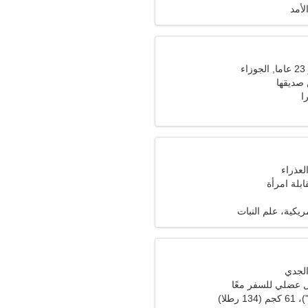
لأمد
ء
 صديقها
ا
ابلة امرأة
ريكية، علم النبات
ل عضلي للسفر معًا