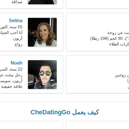
صداقة
Selina
55 سنة, الثور
حث عن زوجة
أنا أحب الجيتا
أربون
رات الطلاء
زواج
Noah
22 سنة, السرطان
ن زوجين
رجل يبحث عن 
أربون، سويسر
علاقة حقيقية
كيف يعمل CheDatingGo