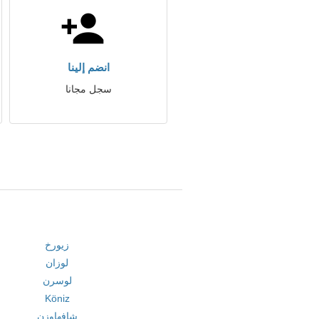
انضم إلينا
سجل مجانا
زيورخ
لوزان
لوسرن
Köniz
شافهاوزن