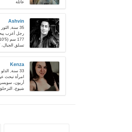
عائلة
Ashvin
35 سنة, الثور
رجل أعزب يب
177 سم (5'10")، 90 كجم (198 رطلا)
تسلق الجبال، ك
Kenza
33 سنة, الدلو
امرأة تبحث ع
أربون، سويسرا
شيوع، التزحلق