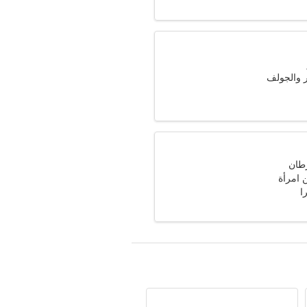
ر والجولف
امرأة
ا