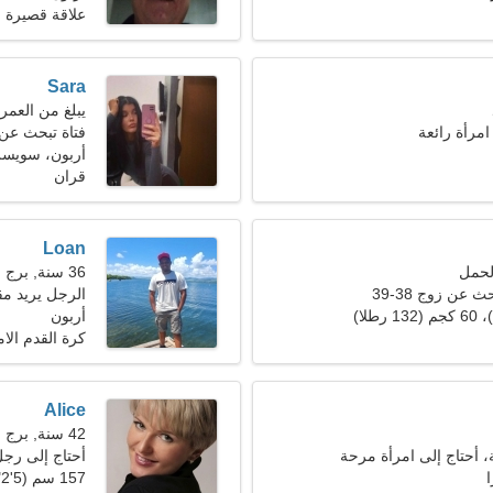
علاقة قصيرة ا
Sara
يبلغ من العمر 23 عاما, الجوزا
 امرأة رائعة
فتاة تبحث عن
أربون، سويسر
قران
Loan
36 سنة, برج العذراء
 عن زوج 38-39
الرجل يريد مق
أربون
كرة القدم الام
Alice
42 سنة, برج الجدي
ة، أحتاج إلى امرأة مرحة
أحتاج إلى رج
157 سم (5'2")، 61 كجم (134 رطلا)