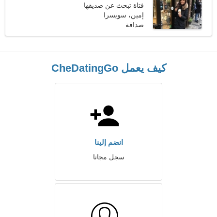
فتاة تبحث عن صديقها
إمين، سويسرا
صداقة
كيف يعمل CheDatingGo
انضم إلينا
سجل مجانا