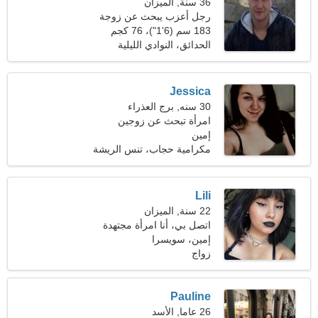
36 سنة, الميزان
رجل أعزب يبحث عن زوجة
27-32
183 سم (6'1")، 76 كجم
(167 رطلا)
الحدائق، النوادي الليلية
Jessica
30 سنه, برج العذراء
امرأة تبحث عن زوجين
إمين
مكرامية حجاب، تنس الريشة
Lili
22 سنة, الميزان
اتصل بي، أنا امرأة مجتهدة
إمين، سويسرا
زواج
Pauline
26 عاما, الأسد