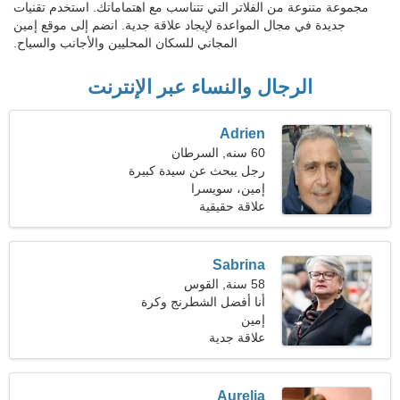
مجموعة متنوعة من الفلاتر التي تتناسب مع اهتماماتك. استخدم تقنيات
جديدة في مجال المواعدة لإيجاد علاقة جدية. انضم إلى موقع إمين
المجاني للسكان المحليين والأجانب والسياح.
الرجال والنساء عبر الإنترنت
Adrien
60 سنه, السرطان
رجل يبحث عن سيدة كبيرة
إمين، سويسرا
علاقة حقيقية
Sabrina
58 سنة, القوس
أنا أفضل الشطرنج وكرة
إمين
القدم
علاقة جدية
Aurelia