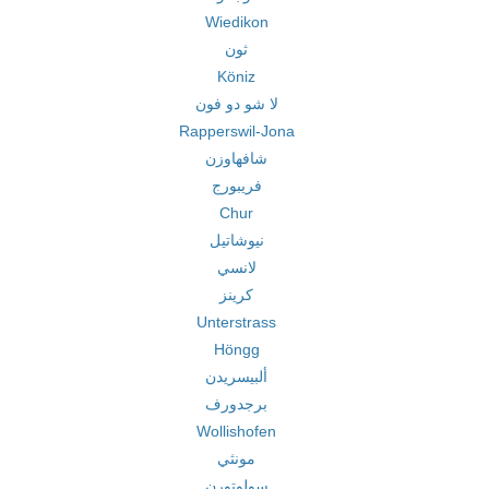
Wiedikon
ثون
Köniz
لا شو دو فون
Rapperswil-Jona
شافهاوزن
فريبورج
Chur
نيوشاتيل
لانسي
كرينز
Unterstrass
Höngg
ألبيسريدن
برجدورف
Wollishofen
مونثي
سولوتورن