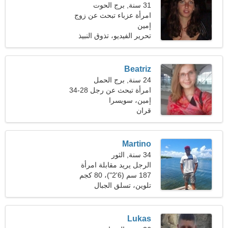
31 سنة, برج الحوت
امرأة عزباء تبحث عن زوج
34-41
إمين
تحرير الفيديو، تذوق النبيذ
Beatriz
24 سنة, برج الحمل
امرأة تبحث عن رجل 28-34
إمين، سويسرا
قران
Martino
34 سنة, الثور
الرجل يريد مقابلة امرأة
187 سم (6'2")، 80 كجم
(176 رطلا)
تلوين، تسلق الجبال
Lukas