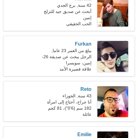
42 سنة, برج الجدي
أبحث عن صديق جيد للتزلج
إمين
الحب الحقيقي
Furkan
يبلغ من العمر 23 عاما,
القوس
الرجل يبحث عن صديقة 26-
30
إمين، سويسرا
علاقة قصيرة الأمد
Reto
43 سنة, الجوزاء
أنا جراح، أحتاج إلى امرأة
لطيفة
182 سم (6'0")، 81 كجم
(178 رطلا)
عائلة
Emilie