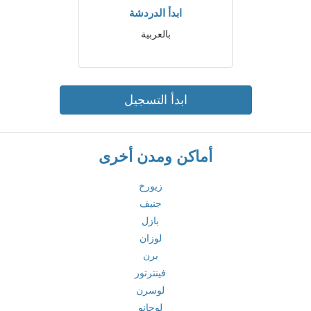
ابدأ الدردشة
بالعربية
ابدأ التسجيل
أماكن ومدن أخرى
زيورخ
جنيف
بازل
لوزان
برن
فينترتور
لوسرن
لوجانو