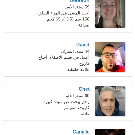
Deborah
59 سنة, الأسد
أحب المشي في الهواء الطلق
والجولف
158 سم (5'3")، 69 كجم
(152 رطلا)
صداقة
David
44 سنة, الميزان
أعمل في قسم الإطفاء، أحتاج
كاروج
إلى امرأة استثنائية
علاقة حقيقية
Chet
60 سنه, الدلو
رجل يبحث عن سيدة كبيرة
كاروج، سويسرا
عائلة
Camille