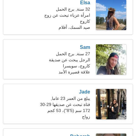
Elsa
32 سنة, برج الحمل
امرأة عزباء تبحث عن زوج
36-39
كاروج
صيد السمك، أفلام
Sam
27 سنة, برج الحمل
الرجل يبحث عن صديقة
كاروج، سويسرا
علاقة قصيرة الأمد
Jade
يبلغ من العمر 23 عاما,
الميزان
فتاة تبحث عن صديقها 29-30
172 سم (5'8")، 53 كجم
(116 رطلا)
زواج