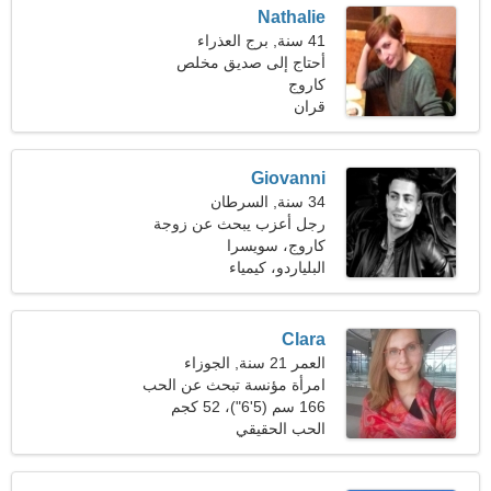
Nathalie
41 سنة, برج العذراء
أحتاج إلى صديق مخلص
كاروج
للسفر
قران
Giovanni
34 سنة, السرطان
رجل أعزب يبحث عن زوجة
24-32
كاروج، سويسرا
البلياردو، كيمياء
Clara
العمر 21 سنة, الجوزاء
امرأة مؤنسة تبحث عن الحب
الحقيقي
166 سم (5'6")، 52 كجم
(114 رطلا)
الحب الحقيقي