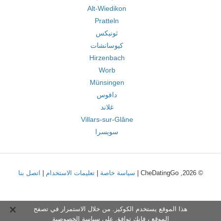
Alt-Wiedikon
Pratteln
ثونيكس
كيوسانشات
Hirzenbach
Worb
Münsingen
دافوس
غلاند
Villars-sur-Glâne
سويسرا
© 2026, CheDatingGo |
سياسة خاصة
|
تعليمات الاستخدام
|
اتصل بنا
هذا الموقع يستخدم الكوكيز. من خلال الاستمرار في تصفح
الموقع ، فإنك توافق على
سياسة الخصوصية