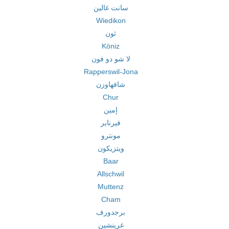
سانت غالين
Wiedikon
ثون
Köniz
لا شو دو فون
Rapperswil-Jona
شافهاوزن
Chur
إمين
فيرناير
مونترو
ويتزيكون
Baar
Allschwil
Muttenz
Cham
برجدورف
غرينشين