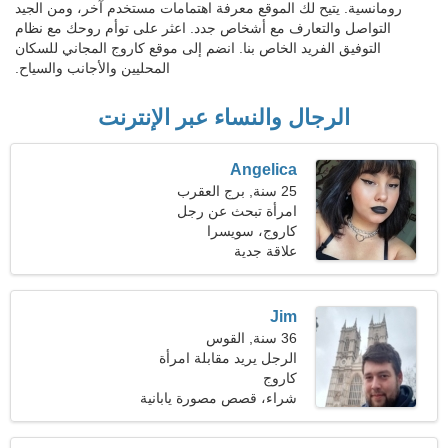
رومانسية. يتيح لك الموقع معرفة اهتمامات مستخدم آخر، ومن الجيد
التواصل والتعارف مع أشخاص جدد. اعثر على توأم روحك مع نظام
التوفيق الفريد الخاص بنا. انضم إلى موقع كاروج المجاني للسكان
المحليين والأجانب والسياح.
الرجال والنساء عبر الإنترنت
Angelica
25 سنة, برج العقرب
امرأة تبحث عن رجل
كاروج، سويسرا
علاقة جدية
Jim
36 سنة, القوس
الرجل يريد مقابلة امرأة
كاروج
شراء، قصص مصورة يابانية