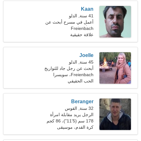
Kaan
41 سنة, الدلو
أعمل في مسرح أبحث عن
Freienbach
امرأة حساسة
علاقة حقيقية
Joelle
45 سنة, الدلو
أبحث عن رجل جاد للتواريخ
Freienbach، سويسرا
الحب الحقيقي
Beranger
32 سنة, القوس
الرجل يريد مقابلة امرأة
178 سم (5'11")، 86 كجم
(189 رطلا)
كرة القدم، موسيقى