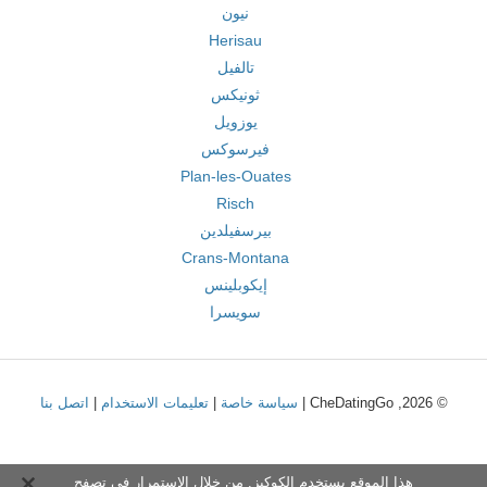
نيون
Herisau
تالفيل
ثونيكس
يوزويل
فيرسوكس
Plan-les-Ouates
Risch
بيرسفيلدين
Crans-Montana
إيكوبلينس
سويسرا
© 2026, CheDatingGo |
سياسة خاصة
|
تعليمات الاستخدام
|
اتصل بنا
هذا الموقع يستخدم الكوكيز. من خلال الاستمرار في تصفح