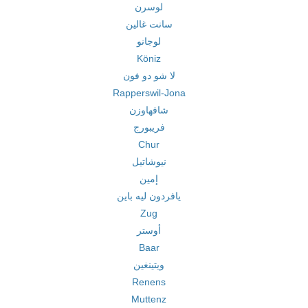
لوسرن
سانت غالين
لوجانو
Köniz
لا شو دو فون
Rapperswil-Jona
شافهاوزن
فريبورج
Chur
نيوشاتيل
إمين
يافردون ليه باين
Zug
أوستر
Baar
ويتينغين
Renens
Muttenz