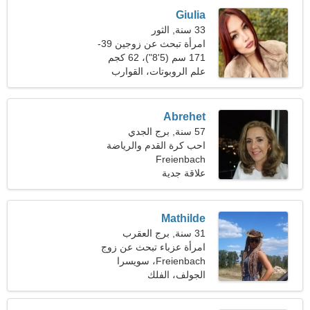
Giulia
33 سنة, الثور
امرأة تبحث عن زوجين 39-
41
171 سم (5'8")، 62 كجم
(136 رطلا)
علم الروبوتات، القوارب
Abrehet
57 سنة, برج الجدي
احب كرة القدم والرياضة
Freienbach
علاقة جدية
Mathilde
31 سنة, برج العقرب
امرأة عزباء تبحث عن زوج
35-43
Freienbach، سويسرا
الجولف، الفلك