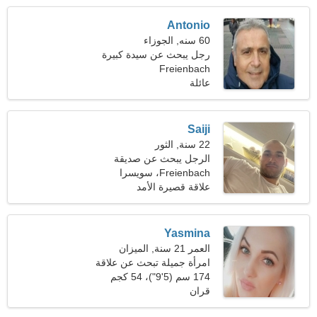
Antonio
60 سنه, الجوزاء
رجل يبحث عن سيدة كبيرة
Freienbach
49-58
عائلة
Saiji
22 سنة, الثور
الرجل يبحث عن صديقة
Freienbach، سويسرا
علاقة قصيرة الأمد
Yasmina
العمر 21 سنة, الميزان
امرأة جميلة تبحث عن علاقة
عاطفية
174 سم (5'9")، 54 كجم
(119 رطلا)
قران