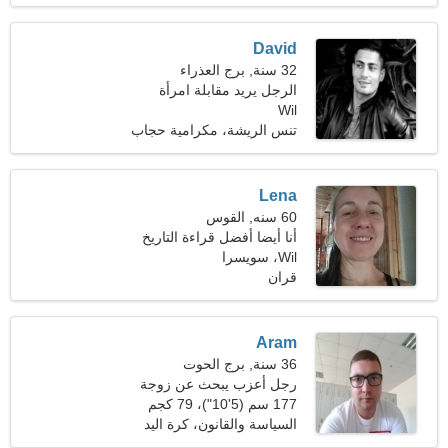
الورق
David
32 سنة, برج العذراء
الرجل يريد مقابلة امرأة
Wil
تنس الريشة، مكرامية حجاب
Lena
60 سنه, القوس
أنا أيضا أفضل قراءة التاريخ
Wil، سويسرا
قران
Aram
36 سنة, برج الحوت
رجل أعزب يبحث عن زوجة
25-34
177 سم (5'10")، 79 كجم
(174 رطلا)
السياسة والقانون، كرة اليد