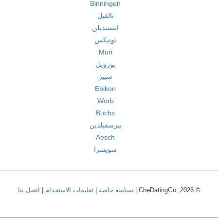
Binningen
تالفيل
اينسيديلن
ثونيكس
Muri
يوزويل
سبيز
Ebikon
Worb
Buchs
بيرسفيلدين
Aesch
سويسرا
© 2026, CheDatingGo |
سياسة خاصة
|
تعليمات الاستخدام
|
اتصل بنا