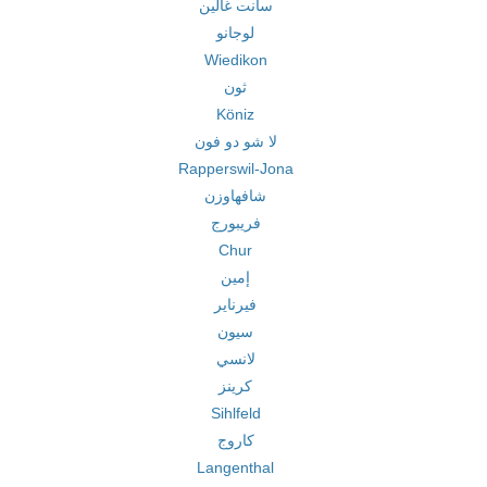
سانت غالين
لوجانو
Wiedikon
ثون
Köniz
لا شو دو فون
Rapperswil-Jona
شافهاوزن
فريبورج
Chur
إمين
فيرناير
سيون
لانسي
كرينز
Sihlfeld
كاروج
Langenthal