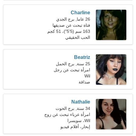
Charline
26 عاما, برج الجدي
فتاة تبحث عن صديقها
163 سم (5'5")، 51 كجم
(112 رطلا)
الحب الحقيقي
Beatriz
25 سنة, برج الحمل
امرأة تبحث عن رجل
Wil
صداقة
Nathalie
34 سنة, برج الحوت
امرأة عزباء تبحث عن زوج
Wil، سويسرا
إبحار، أفلام فيديو