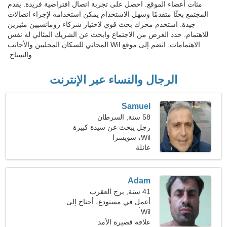
مئات أعضاء الموقع. احصل على تجربة اتصال افتراضية فريدة. يقدم
المجتمع بحثًا متقدمًا وسهل الاستخدام يمكن استخدامه لإجراء اتصالات
جيدة. استخدم محرك بحث قوي لاختيار شركاء رومانسيين مثيرين
للاهتمام. حدد الغرض من الاجتماع وابحث عن الشريك المثالي له نفس
الاهتمامات. انضم إلى موقع Wil المجاني للسكان المحليين والأجانب
والسياح.
الرجال والنساء عبر الإنترنت
Samuel
58 سنة, السرطان
رجل يبحث عن سيدة كبيرة
50-53
Wil، سويسرا
عائلة
Adam
41 سنة, برج العقرب
أعمل في مستودع، أحتاج إلى
Wil
امرأة رائعة
علاقة قصيرة الأمد