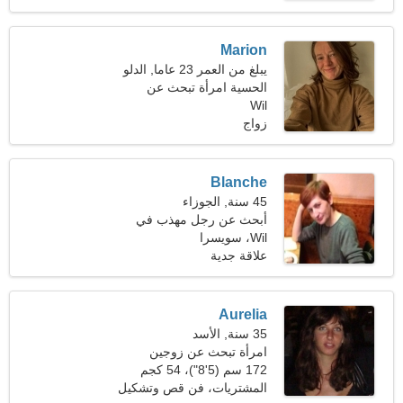
Marion
يبلغ من العمر 23 عاما, الدلو
الحسية امرأة تبحث عن
Wil
شريك
زواج
Blanche
45 سنة, الجوزاء
أبحث عن رجل مهذب في
Wil، سويسرا
التنزه معا
علاقة جدية
Aurelia
35 سنة, الأسد
امرأة تبحث عن زوجين
172 سم (5'8")، 54 كجم
(119 رطلا)
المشتريات، فن قص وتشكيل