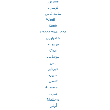
فينترتور
لوسرن
سانت غالين
Wiedikon
Köniz
Rapperswil-Jona
شافهاوزن
فريبورج
Chur
نيوشاتيل
إمين
فيرناير
سيون
لانسي
Aussersihl
ميرين
Muttenz
أولتن