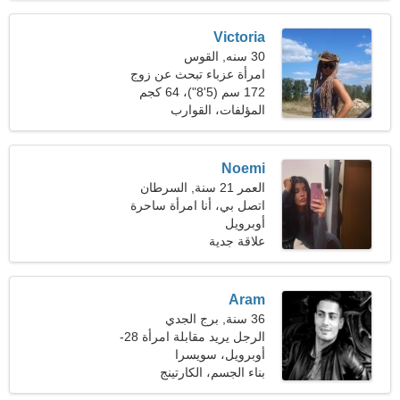
Victoria
30 سنه, القوس
امرأة عزباء تبحث عن زوج
35-40
172 سم (5'8")، 64 كجم
(141 رطلا)
المؤلفات، القوارب
Noemi
العمر 21 سنة, السرطان
اتصل بي، أنا امرأة ساحرة
أوبرويل
علاقة جدية
Aram
36 سنة, برج الجدي
الرجل يريد مقابلة امرأة 28-
33
أوبرويل، سويسرا
بناء الجسم، الكارتينج