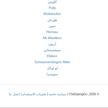
كلوتين
Pully
Wollishofen
هورغن
سيير
Herisau
Alt-Wiedikon
أربون
مينشينستاين
Ebikon
Schwamendingen Mitte
لو لوكل
سويسرا
© 2026, CheDatingGo |
سياسة خاصة
|
تعليمات الاستخدام
|
اتصل بنا