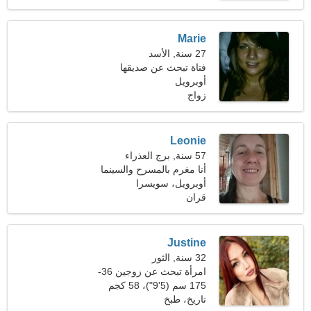
Marie
27 سنة, الأسد
فتاة تبحث عن صديقها
أوبرويل
زواج
Leonie
57 سنة, برج العذراء
أنا مغرم بالمسرح والسينما
أوبرويل، سويسرا
قران
Justine
32 سنة, الثور
امرأة تبحث عن زوجين 36-
43
175 سم (5'9")، 58 كجم
(127 رطلا)
تاريخ، طبخ