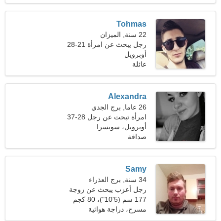
Tohmas
22 سنة, الميزان
رجل يبحث عن امرأة 21-28
أوبرويل
عائلة
Alexandra
26 عاما, برج الجدي
امرأة تبحث عن رجل 28-37
أوبرويل، سويسرا
صداقة
Samy
34 سنة, برج العذراء
رجل أعزب يبحث عن زوجة
177 سم (5'10")، 80 كجم
(176 رطلا)
مسرح، دراجة هوائية