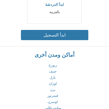
ابدأ الدردشة
بالعربية
ابدأ التسجيل
أماكن ومدن أخرى
زيورخ
جنيف
بازل
لوزان
برن
فينترتور
لوسرن
سانت غالين