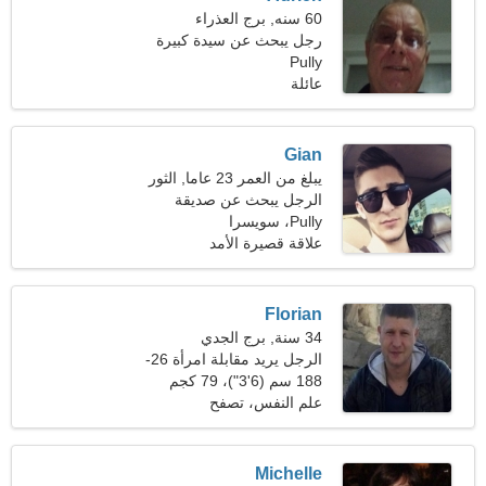
60 سنه, برج العذراء
رجل يبحث عن سيدة كبيرة
Pully
عائلة
Gian
يبلغ من العمر 23 عاما, الثور
الرجل يبحث عن صديقة
Pully، سويسرا
علاقة قصيرة الأمد
Florian
34 سنة, برج الجدي
الرجل يريد مقابلة امرأة 26-
29
188 سم (6'3")، 79 كجم
(174 رطلا)
علم النفس، تصفح
Michelle