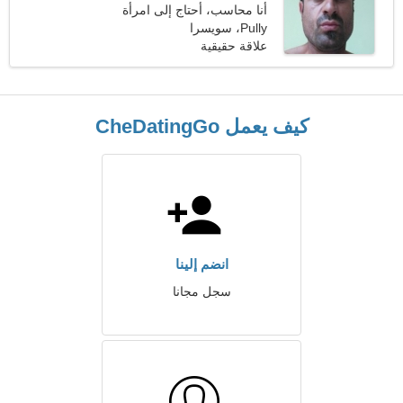
أنا محاسب، أحتاج إلى امرأة
Pully، سويسرا
لطيفة
علاقة حقيقية
كيف يعمل CheDatingGo
انضم إلينا
سجل مجانا