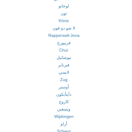
لوجانو
ثون
Köniz
لا شو دو فون
Rapperswil-Jona
فريبورج
Chur
نيوشاتيل
فيرناير
لانسي
Zug
أوستر
دآيتأيكون
كاروج
ويتينغين
Wipkingen
أراو
Schwyz