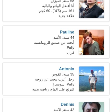
58 سنة, الميزان
أنا أفضل البيانو والباليه
161 سم (5'4")، 60 كجم
(132 رطلا)
علاقة جدية
Pauline
44 سنة, الأسد
أبحث عن صديق للرومانسية
Pully
قران
Antonio
35 سنة, القوس
رجل أعزب يبحث عن زوجة
Pully، سويسرا
التزلج على الماء، رياضة بدنية
Dennis
42 سنة, الأسد