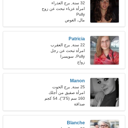
32 سنة, برج العذراء
امرأة عزباء تبحث عن زوج
Pully
37-39
مال، الغوص
Patricia
22 سنة, برج العقرب
امرأة تبحث عن رجل
Pully، سويسرا
زواج
Manon
25 سنة, برج الحوت
امرأة صفيق من أجلك
160 سم (5'3")، 54 كجم
(119 رطلا)
صداقة
Blanche