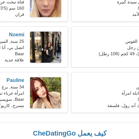
سيدة كبيرة
فتاة تبحث عن
160 سم (5'3")، 52 كجم (114 رطلا)
أمد
قران
Noemi
25 سنة, الميزان
ن رجل
اتصل بي، أنا 
Baar
علاقة جدية
Pauline
34 سنة, برج الجدي
بلة امرأة
امرأة عزباء تبح
Baar، سويسرا
آند رول، فلسفة
مسرح، كاريو
كيف يعمل CheDatingGo