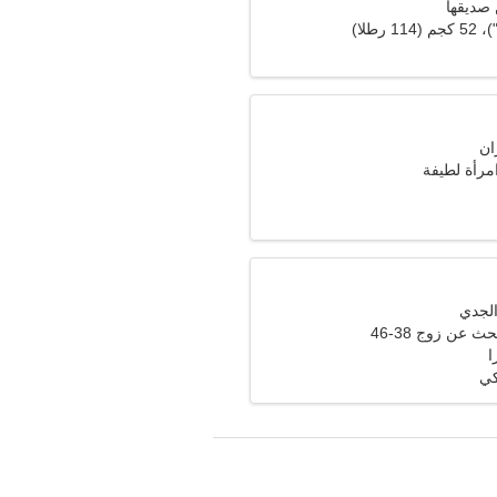
 صديقها
امرأة لطيفة
ث عن زوج 38-46
كي