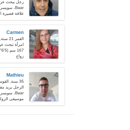
رجل يبحث عن 
Baar، سويسرا
علاقة قصيرة ال
Carmen
العمر 21 سنة, القوس
امرأة تبحث ع
167 سم (5'6")، 49 كجم (108 رطل)
زواج
Mathieu
35 سنة, القوس
الرجل يريد مقا
Baar، سويسرا
موسيقى الروك 