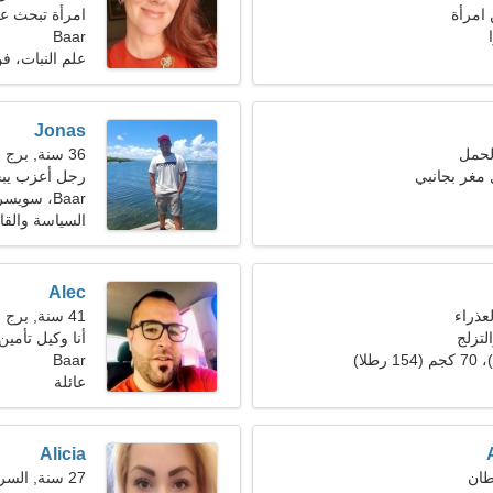
امرأة
امرأة تبحث ع
Baar
علم النبات، 
Jonas
36 سنة, برج العذراء
 مغر بجانبي
رجل أعزب يبحث 
Baar، سويسرا
السياسة والقان
Alec
41 سنة, برج الحمل
تزلج
أنا وكيل تأمي
Baar
عائلة
Alicia
27 سنة, السرطان