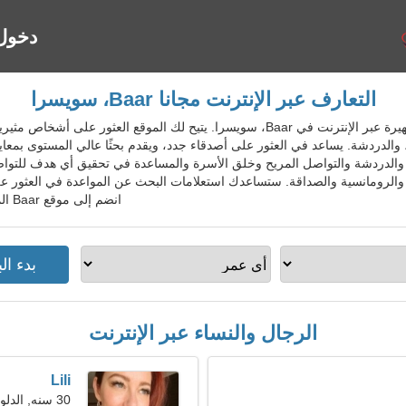
دخول
التعارف عبر الإنترنت مجانا Baar، سويسرا
CheDatingGo - خدمة المواعدة الشهيرة عبر الإنترنت في Baar، سويسرا. يتيح لك المو
، والدردشة. يساعد في العثور على أصدقاء جدد، ويقدم بحثًا عالي المستوى بمعا
نت والدردشة والتواصل المريح وخلق الأسرة والمساعدة في تحقيق أي هدف للتوا
رومانسية والصداقة. ستساعدك استعلامات البحث عن المواعدة في العثور على ا
انضم إلى موقع Baar المجاني للسكان المحليين والأجانب والسياح.
الرجال والنساء عبر الإنترنت
Lili
30 سنه, الدلو