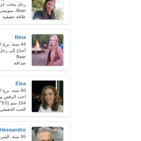
رجل يبحث عن 
Baar، سويسرا
علاقة حقيقية
Nina
44 سنة, برج الحمل
أحتاج إلى رجل
Baar
صداقة
Elsa
60 سنه, برج العذراء
احب الرقص وال
164 سم (5'5")، 70 كجم (154 رطلا)
الحب الحقيقي
Alessandro
55 سنة, السرطان