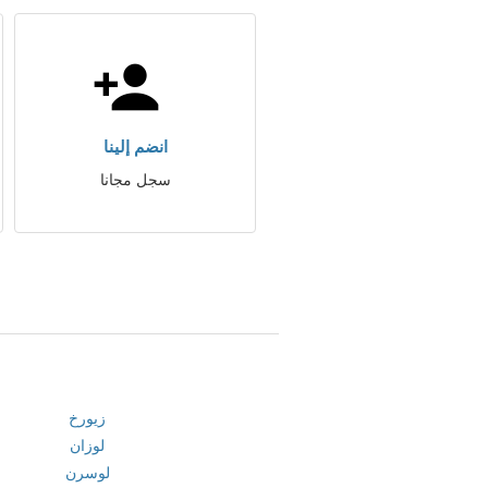
انضم إلينا
سجل مجانا
زيورخ
لوزان
لوسرن